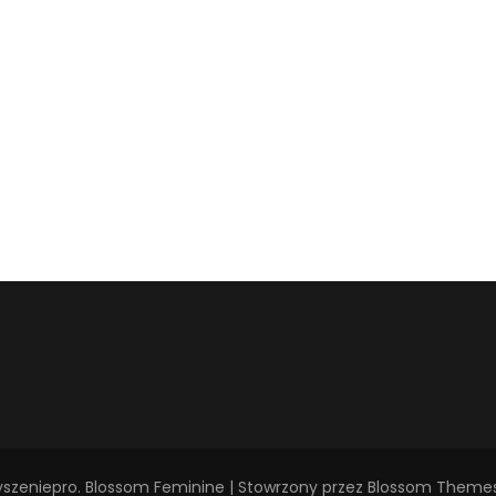
yszeniepro
.
Blossom Feminine | Stowrzony przez
Blossom Theme