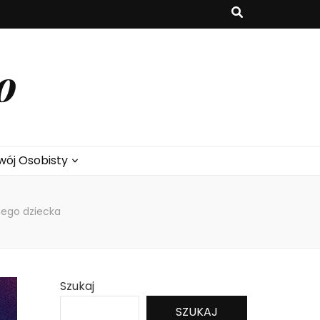
o
wój Osobisty
nego dziecka
Szukaj
SZUKAJ