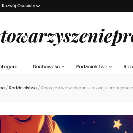
Rozwój Osobisty
stowarzyszeniepr
ategorii
Duchowość
Rodzicielstwo
Roz
wna
/
Rodzicielstwo
/
Rola ojca we wspieraniu rozwoju emocjonal