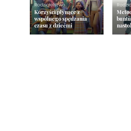
Rodzicielstwo
Rodzi
Korzyści płynące z
Metod
wspólnego spędzania
buntu
czasu z dziećmi
nasto