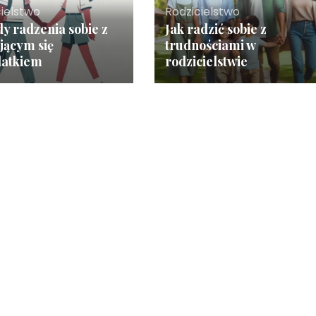
cielstwo
Rodzicielstwo
y radzenia sobie z
Jak radzić sobie z
jącym się
trudnościami w
latkiem
rodzicielstwie