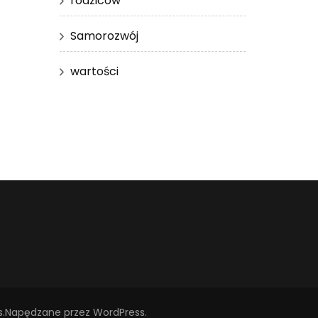
rodziców
Samorozwój
wartości
s
.Napędzane przez
WordPress
.