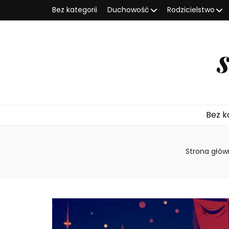
Bez kategorii
Duchowość
Rodzicielstwo
Bez k
Strona głó