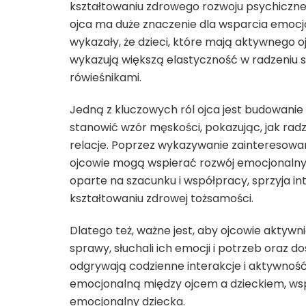
kształtowaniu zdrowego rozwoju psychicz
ojca ma duże znaczenie dla wsparcia emocjo
wykazały, że dzieci, które mają aktywnego oj
wykazują większą elastyczność w radzeniu s
rówieśnikami.
Jedną z kluczowych ról ojca jest budowani
stanowić wzór męskości, pokazując, jak rad
relacje. Poprzez wykazywanie zainteresowan
ojcowie mogą wspierać rozwój emocjonalny 
oparte na szacunku i współpracy, sprzyja i
kształtowaniu zdrowej tożsamości.
Dlatego też, ważne jest, aby ojcowie aktywnie
sprawy, słuchali ich emocji i potrzeb oraz 
odgrywają codzienne interakcje i aktywnoś
emocjonalną między ojcem a dzieckiem, ws
emocjonalny dziecka.