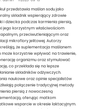
r:
admin
w
2025-09-15
kuł przedstawia maślan sodu jako
ralny składnik wspierający zdrowie
i i dziecka podczas karmienia piersią,
ki jego korzystnym właściwościom
zapalnym, przeciwutleniającym oraz
lacji mikroflory jelitowej. Autorzy
kreślają, że suplementacja maślanem
 może korzystnie wpływać na trawienie,
enerację organizmu oraz stymulować
ację, co przekłada się na lepsze
anianie składników odżywczych.
nia naukowe oraz opinie specjalistów
liwiają połączenie tradycyjnej metody
ienia piersią z nowoczesną
lementacją, oferując matkom
tkowe wsparcie w okresie laktacyjnym.