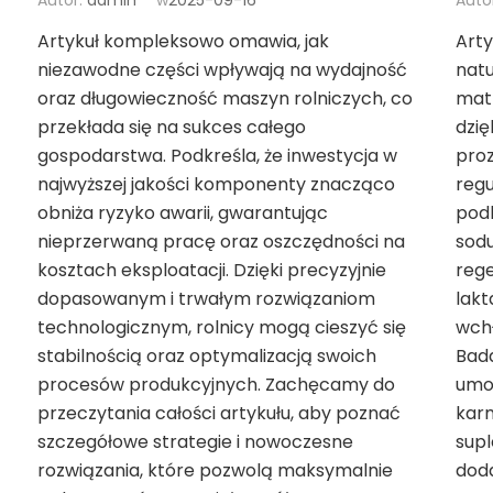
Autor:
admin
w
2025-09-16
Auto
Artykuł kompleksowo omawia, jak
Arty
niezawodne części wpływają na wydajność
natu
oraz długowieczność maszyn rolniczych, co
matk
przekłada się na sukces całego
dzię
gospodarstwa. Podkreśla, że inwestycja w
pro
najwyższej jakości komponenty znacząco
regu
obniża ryzyko awarii, gwarantując
pod
nieprzerwaną pracę oraz oszczędności na
sodu
kosztach eksploatacji. Dzięki precyzyjnie
reg
dopasowanym i trwałym rozwiązaniom
lakt
technologicznym, rolnicy mogą cieszyć się
wchł
stabilnością oraz optymalizacją swoich
Bada
procesów produkcyjnych. Zachęcamy do
umoż
przeczytania całości artykułu, aby poznać
karm
szczegółowe strategie i nowoczesne
sup
rozwiązania, które pozwolą maksymalnie
doda