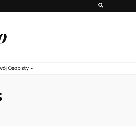
o
wój Osobisty
5