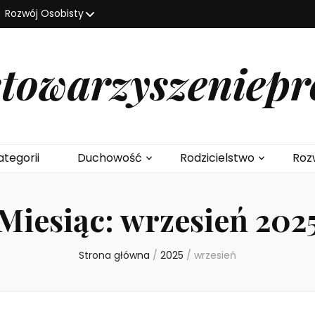
Rozwój Osobisty
stowarzyszeniepr
ategorii
Duchowość
Rodzicielstwo
Roz
Miesiąc:
wrzesień 202
Strona główna
/
2025
/
wrzesień