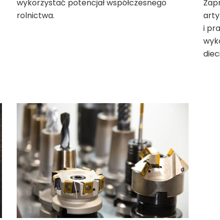
wykorzystać potencjał współczesnego
Zapr
rolnictwa.
art
i p
wyko
diec