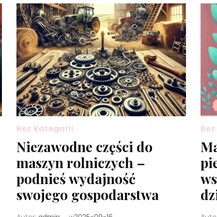
Bez kategorii
Bez
Niezawodne części do
Ma
maszyn rolniczych –
pi
podnieś wydajność
ws
swojego gospodarstwa
dz