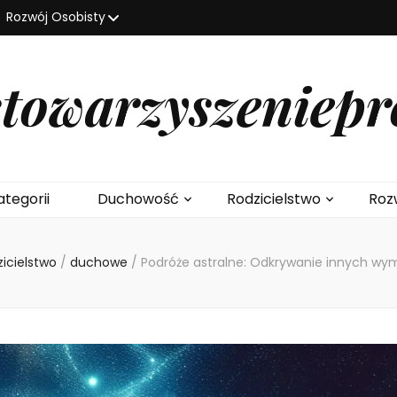
Rozwój Osobisty
stowarzyszeniepr
ategorii
Duchowość
Rodzicielstwo
Roz
zicielstwo
/
duchowe
/
Podróże astralne: Odkrywanie innych wym