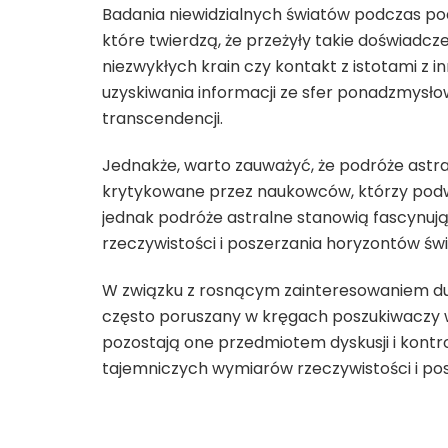
Badania niewidzialnych światów podczas pod
które twierdzą, że przeżyły takie doświadcze
niezwykłych krain czy kontakt z istotami z i
uzyskiwania informacji ze sfer ponadzmysło
transcendencji.
Jednakże, warto zauważyć, że podróże astral
krytykowane przez naukowców, którzy podw
jednak podróże astralne stanowią fascynuj
rzeczywistości i poszerzania horyzontów św
W związku z rosnącym zainteresowaniem d
często poruszany w kręgach poszukiwaczy 
pozostają one przedmiotem dyskusji i kontr
tajemniczych wymiarów rzeczywistości i pos