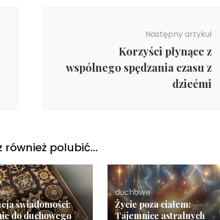
Następny artykuł
Korzyści płynące z
wspólnego spędzania czasu z
dziećmi
 również polubić…
owe
duchowe
cja świadomości:
Życie poza ciałem:
ie do duchowego
Tajemnice astralnych