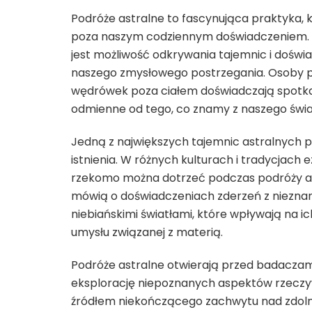
Podróże astralne to fascynująca praktyka,
poza naszym codziennym doświadczeniem. J
jest możliwość odkrywania tajemnic i doświ
naszego zmysłowego postrzegania. Osoby pr
wędrówek poza ciałem doświadczają spotkań 
odmienne od tego, co znamy z naszego świa
Jedną z największych tajemnic astralnych 
istnienia. W różnych kulturach i tradycjach e
rzekomo można dotrzeć podczas podróży as
mówią o doświadczeniach zderzeń z nieznan
niebiańskimi światłami, które wpływają na i
umysłu związanej z materią.
Podróże astralne otwierają przed badaczam
eksplorację niepoznanych aspektów rzeczyw
źródłem niekończącego zachwytu nad zdolno