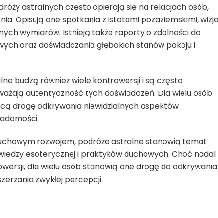
róży astralnych często opierają się na relacjach osób,
nia. Opisują one spotkania z istotami pozaziemskimi, wizj
nnych wymiarów. Istnieją także raporty o zdolności do
wych oraz doświadczania głębokich stanów pokoju i
ne budzą również wiele kontrowersji i są często
ażają autentyczność tych doświadczeń. Dla wielu osób
ącą drogę odkrywania niewidzialnych aspektów
iadomości.
uchowym rozwojem, podróże astralne stanowią temat
wiedzy esoterycznej i praktyków duchowych. Choć nadal
owersji, dla wielu osób stanowią one drogę do odkrywania
zerzania zwykłej percepcji.