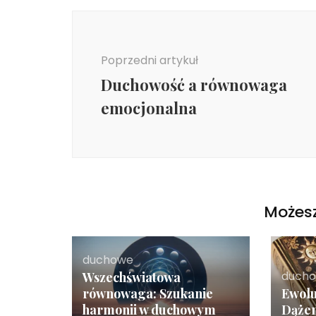
Nawigacja
wpisu
Poprzedni artykuł
Duchowość a równowaga
emocjonalna
Możesz
duchowe
duch
Wszechświatowa
równowaga: Szukanie
Ewolu
harmonii w duchowym
Dążen