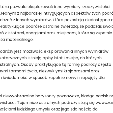
 która pozwala eksplorować inne wymiary rzeczywistości
ednym z najbardziej intrygujących aspektów tych podr
adczeń z innych wymiarów, które pozostają niedostępne d
aktykujące podróże astralne twierdzą, że podczas swoi
z istotami, energiami oraz miejscami, które są zupełnie
ta materialnego.
podróży jest możliwość eksplorowania innych wymiarów
zoterycznych istnieją opisy istot i miejsc, do których
tralnych. Osoby praktykujące tę formę podróży często
ymi formami życia, niezwykłymi krajobrazami oraz
ch świadomość w sposób zupełnie nowy i niepojęty dla
i niewyobrażalne horyzonty poznawcze, kładąc nacisk n
istości. Tajemnice astralnych podróży stają się wówcza
ściami ludzkiego umysłu oraz jego zdolnością do