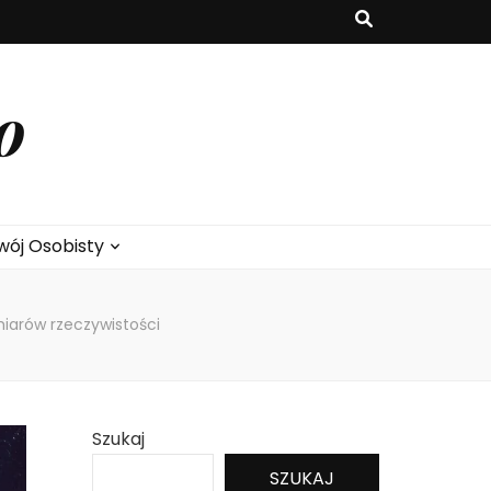
o
wój Osobisty
iarów rzeczywistości
Szukaj
SZUKAJ