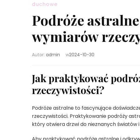
duchowe
Podróże astraln
wymiarów rzeczy
Autor:
admin
w
2024-10-30
Jak praktykować podró
rzeczywistości?
Podróże astralne to fascynujące doświadcz
rzeczywistości. Praktykowanie podróży as
który otwiera drzwi do nieznanych światów 
Aby praktykować podróże astralne i odkrywać