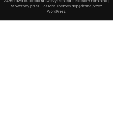
2026Prawa autorskie
stowarzyszeniepro
.
Blossom Feminine |
Stowrzony przez
Blossom Themes
.Napędzane przez
WordPress
.