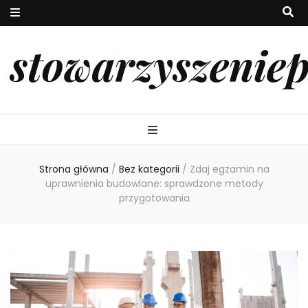
stowarzyszenie
Strona główna
/
Bez kategorii
/
Zdaj egzamin na
uprawnienia budowlane: sprawdzone metody
przygotowania